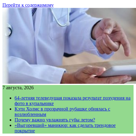
Перейти к содержимому
7 августа, 2026
64-летняя телеведущая показала результат похудения на
фото в купальнике
Кэти Холмс в прозрачной рубашке обнялась с
возлюбленным
Почему важно увлажнять губы летом?
«Выгоревший» маникюр: как сделать трендовое
покрытие