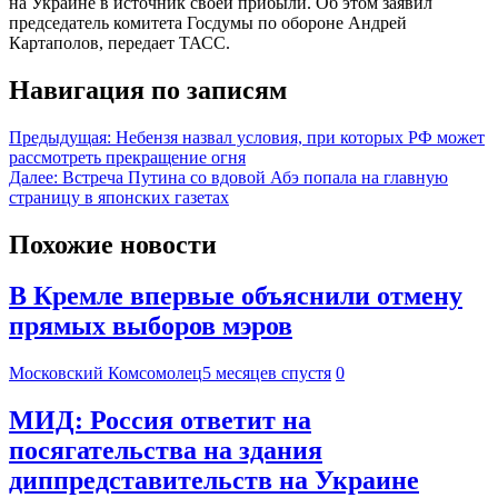
на Украине в источник своей прибыли. Об этом заявил
председатель комитета Госдумы по обороне Андрей
Картаполов, передает ТАСС.
Навигация по записям
Предыдущая:
Небензя назвал условия, при которых РФ может
рассмотреть прекращение огня
Далее:
Встреча Путина со вдовой Абэ попала на главную
страницу в японских газетах
Похожие новости
В Кремле впервые объяснили отмену
прямых выборов мэров
Московский Комсомолец
5 месяцев спустя
0
МИД: Россия ответит на
посягательства на здания
диппредставительств на Украине