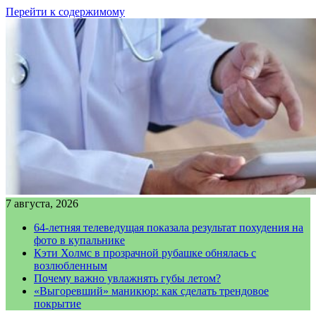
Перейти к содержимому
7 августа, 2026
64-летняя телеведущая показала результат похудения на
фото в купальнике
Кэти Холмс в прозрачной рубашке обнялась с
возлюбленным
Почему важно увлажнять губы летом?
«Выгоревший» маникюр: как сделать трендовое
покрытие