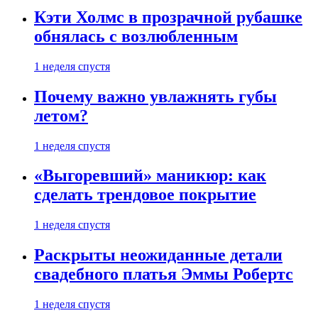
Кэти Холмс в прозрачной рубашке
обнялась с возлюбленным
1 неделя спустя
Почему важно увлажнять губы
летом?
1 неделя спустя
«Выгоревший» маникюр: как
сделать трендовое покрытие
1 неделя спустя
Раскрыты неожиданные детали
свадебного платья Эммы Робертс
1 неделя спустя