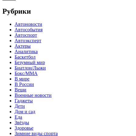
Рубрики
Автоновости
Автособытия
Автоспорт
Автоэксперт
Актеры
Аналитика
Баскетбол
Безумный мир
Биатлон/Лыжи
Бокс/MMA
В мире
В России
Вещи
Военные новости
Гаджеты
Дети
Дом и сад
Еда
Звёзды
Здоровье
Зимние виды спорта