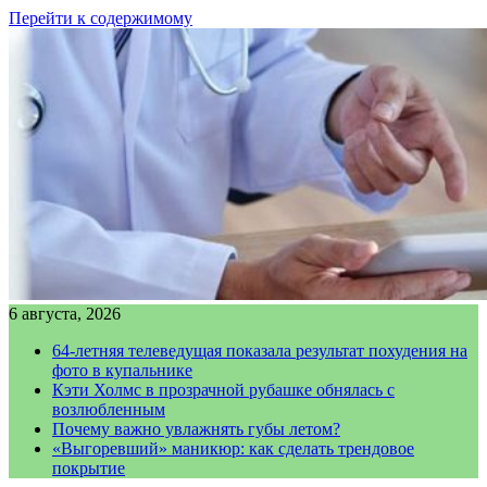
Перейти к содержимому
6 августа, 2026
64-летняя телеведущая показала результат похудения на
фото в купальнике
Кэти Холмс в прозрачной рубашке обнялась с
возлюбленным
Почему важно увлажнять губы летом?
«Выгоревший» маникюр: как сделать трендовое
покрытие