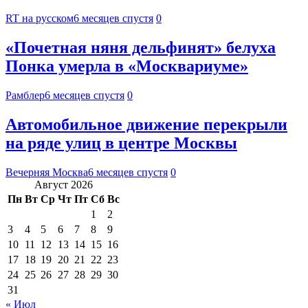
RT на русском
6 месяцев спустя
0
«Почетная няня дельфинят» белуха
Понка умерла в «Москвариуме»
Рамблер
6 месяцев спустя
0
Автомобильное движение перекрыли
на ряде улиц в центре Москвы
Вечерняя Москва
6 месяцев спустя
0
Август 2026
Пн
Вт
Ср
Чт
Пт
Сб
Вс
1
2
3
4
5
6
7
8
9
10
11
12
13
14
15
16
17
18
19
20
21
22
23
24
25
26
27
28
29
30
31
« Июл