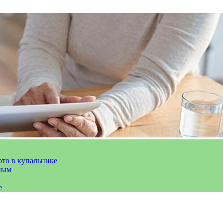
ото в купальнике
ным
е