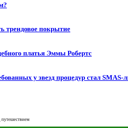
м?
ь трендовое покрытие
ебного платья Эммы Робертс
ебованных у звезд процедур стал SMAS-
д путешествием