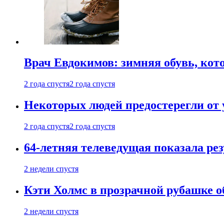
Врач Евдокимов: зимняя обувь, кото
2 года спустя
2 года спустя
Некоторых людей предостерегли от 
2 года спустя
2 года спустя
64-летняя телеведущая показала рез
2 недели спустя
Кэти Холмс в прозрачной рубашке 
2 недели спустя