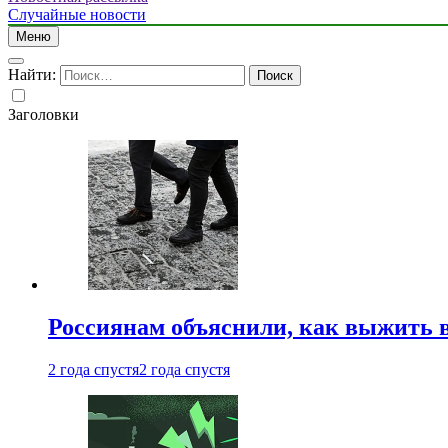
Случайные новости
Меню
Найти:
Заголовки
Россиянам объяснили, как выжить в
2 года спустя
2 года спустя