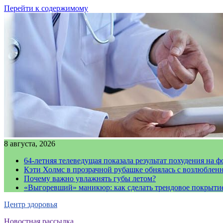
Перейти к содержимому
8 августа, 2026
64-летняя телеведущая показала результат похудения на ф
Кэти Холмс в прозрачной рубашке обнялась с возлюблен
Почему важно увлажнять губы летом?
«Выгоревший» маникюр: как сделать трендовое покрыти
Центр здоровья
Новостная рассылка