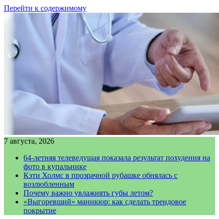
Перейти к содержимому
7 августа, 2026
64-летняя телеведущая показала результат похудения на
фото в купальнике
Кэти Холмс в прозрачной рубашке обнялась с
возлюбленным
Почему важно увлажнять губы летом?
«Выгоревший» маникюр: как сделать трендовое
покрытие