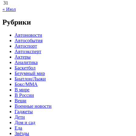
31
« Июл
Рубрики
Автоновости
Автособытия
Автоспорт
Автоэксперт
Актеры
Аналитика
Баскетбол
Безумный мир
Биатлон/Лыжи
Бокс/MMA
В мире
В России
Вещи
Военные новости
Гаджеты
Дети
Дом и сад
Еда
Звёзды