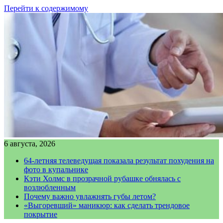
Перейти к содержимому
6 августа, 2026
64-летняя телеведущая показала результат похудения на
фото в купальнике
Кэти Холмс в прозрачной рубашке обнялась с
возлюбленным
Почему важно увлажнять губы летом?
«Выгоревший» маникюр: как сделать трендовое
покрытие