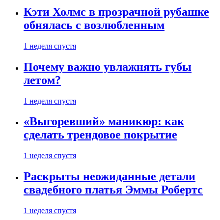
Кэти Холмс в прозрачной рубашке
обнялась с возлюбленным
1 неделя спустя
Почему важно увлажнять губы
летом?
1 неделя спустя
«Выгоревший» маникюр: как
сделать трендовое покрытие
1 неделя спустя
Раскрыты неожиданные детали
свадебного платья Эммы Робертс
1 неделя спустя