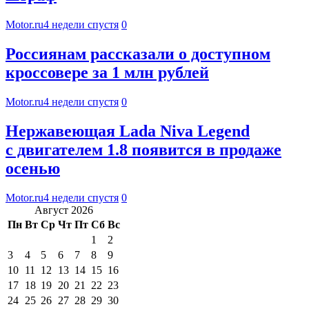
Motor.ru
4 недели спустя
0
Россиянам рассказали о доступном
кроссовере за 1 млн рублей
Motor.ru
4 недели спустя
0
Нержавеющая Lada Niva Legend
с двигателем 1.8 появится в продаже
осенью
Motor.ru
4 недели спустя
0
Август 2026
Пн
Вт
Ср
Чт
Пт
Сб
Вс
1
2
3
4
5
6
7
8
9
10
11
12
13
14
15
16
17
18
19
20
21
22
23
24
25
26
27
28
29
30