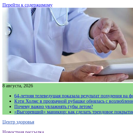
Перейти к содержимому
8 августа, 2026
64-летняя телеведущая показала результат похудения на ф
Кэти Холмс в прозрачной рубашке обнялась с возлюблен
Почему важно увлажнять губы летом?
«Выгоревший» маникюр: как сделать трендовое покрыти
Центр здоровья
Новостная рассылка