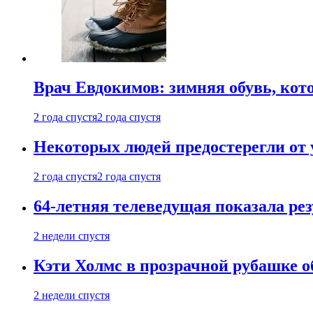
Врач Евдокимов: зимняя обувь, кото
2 года спустя
2 года спустя
Некоторых людей предостерегли от 
2 года спустя
2 года спустя
64-летняя телеведущая показала рез
2 недели спустя
Кэти Холмс в прозрачной рубашке 
2 недели спустя