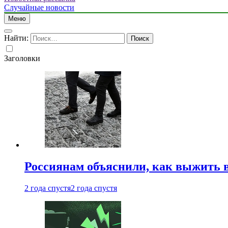
Случайные новости
Меню
Найти:
Заголовки
Россиянам объяснили, как выжить в
2 года спустя
2 года спустя