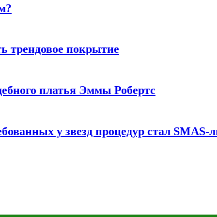
м?
ь трендовое покрытие
ебного платья Эммы Робертс
ебованных у звезд процедур стал SMAS-