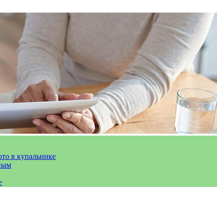
ото в купальнике
ным
е