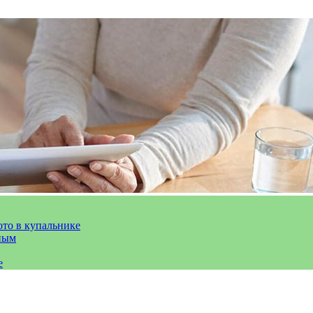
ото в купальнике
ным
е