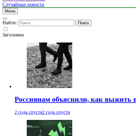
Случайные новости
Меню
Найти:
Заголовки
Россиянам объяснили, как выжить в
2 года спустя
2 года спустя