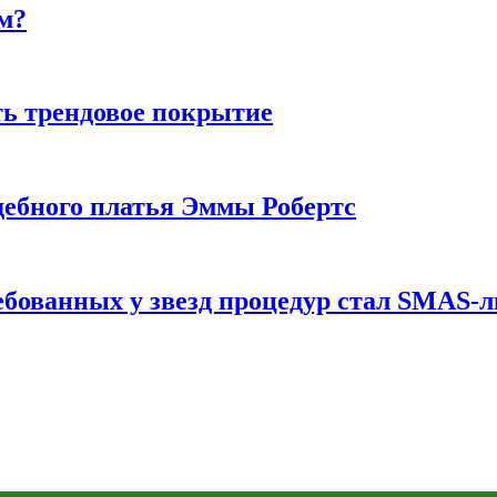
м?
ь трендовое покрытие
ебного платья Эммы Робертс
ебованных у звезд процедур стал SMAS-