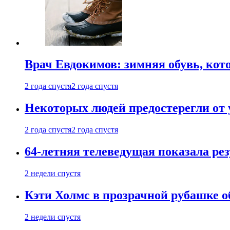
Врач Евдокимов: зимняя обувь, кото
2 года спустя
2 года спустя
Некоторых людей предостерегли от 
2 года спустя
2 года спустя
64-летняя телеведущая показала рез
2 недели спустя
Кэти Холмс в прозрачной рубашке 
2 недели спустя