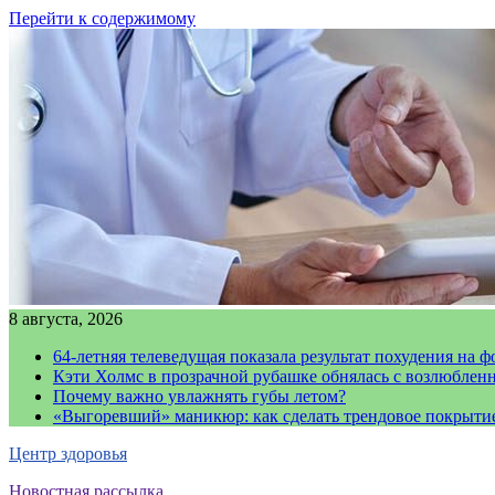
Перейти к содержимому
8 августа, 2026
64-летняя телеведущая показала результат похудения на ф
Кэти Холмс в прозрачной рубашке обнялась с возлюблен
Почему важно увлажнять губы летом?
«Выгоревший» маникюр: как сделать трендовое покрыти
Центр здоровья
Новостная рассылка