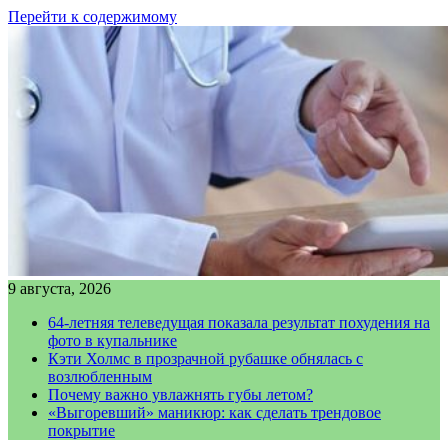
Перейти к содержимому
9 августа, 2026
64-летняя телеведущая показала результат похудения на
фото в купальнике
Кэти Холмс в прозрачной рубашке обнялась с
возлюбленным
Почему важно увлажнять губы летом?
«Выгоревший» маникюр: как сделать трендовое
покрытие