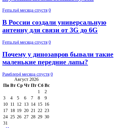
Ferra.ru
4 месяца спустя
0
В России создали универсальную
антенну для связи от 3G до 6G
Ferra.ru
4 месяца спустя
0
Почему у динозавров бывали такие
маленькие передние лапы?
Рамблер
4 месяца спустя
0
Август 2026
Пн
Вт
Ср
Чт
Пт
Сб
Вс
1
2
3
4
5
6
7
8
9
10
11
12
13
14
15
16
17
18
19
20
21
22
23
24
25
26
27
28
29
30
31