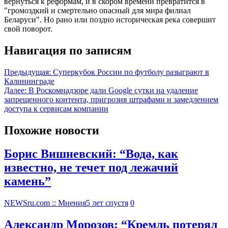
вернуться к реформам, и в скором времени превратится в
"громоздкий и смертельно опасный для мира филиал
Беларуси". Но рано или поздно историческая река совершит
свой поворот.
Навигация по записям
Предыдущая:
Суперкубок России по футболу разыграют в
Калининграде
Далее:
В Роскомнадзоре дали Google сутки на удаление
запрещенного контента, пригрозив штрафами и замедлением
доступа к сервисам компании
Похожие новости
Борис Вишневский: “Вода, как
известно, не течет под лежачий
камень”
NEWSru.com :: Мнения
5 лет спустя
0
Александр Морозов: “Кремль потерял