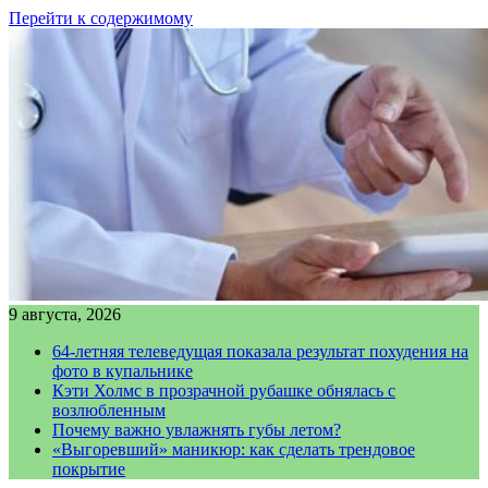
Перейти к содержимому
9 августа, 2026
64-летняя телеведущая показала результат похудения на
фото в купальнике
Кэти Холмс в прозрачной рубашке обнялась с
возлюбленным
Почему важно увлажнять губы летом?
«Выгоревший» маникюр: как сделать трендовое
покрытие