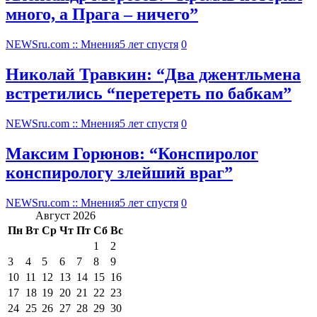
много, а Прага – ничего”
NEWSru.com :: Мнения
5 лет спустя
0
Николай Травкин: “Два джентльмена
встретились “перетереть по бабкам”
NEWSru.com :: Мнения
5 лет спустя
0
Максим Горюнов: “Конспиролог
конспирологу злейший враг”
NEWSru.com :: Мнения
5 лет спустя
0
Август 2026
Пн
Вт
Ср
Чт
Пт
Сб
Вс
1
2
3
4
5
6
7
8
9
10
11
12
13
14
15
16
17
18
19
20
21
22
23
24
25
26
27
28
29
30