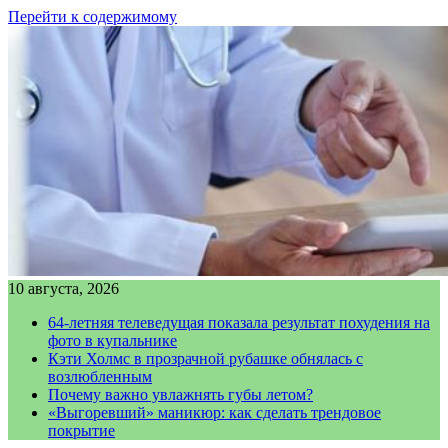
Перейти к содержимому
10 августа, 2026
64-летняя телеведущая показала результат похудения на
фото в купальнике
Кэти Холмс в прозрачной рубашке обнялась с
возлюбленным
Почему важно увлажнять губы летом?
«Выгоревший» маникюр: как сделать трендовое
покрытие