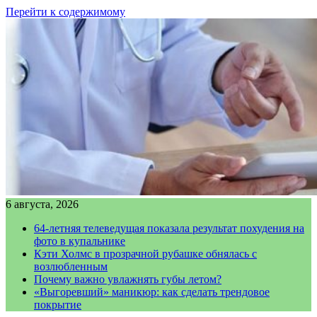
Перейти к содержимому
6 августа, 2026
64-летняя телеведущая показала результат похудения на
фото в купальнике
Кэти Холмс в прозрачной рубашке обнялась с
возлюбленным
Почему важно увлажнять губы летом?
«Выгоревший» маникюр: как сделать трендовое
покрытие