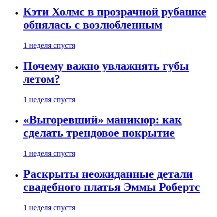
Кэти Холмс в прозрачной рубашке
обнялась с возлюбленным
1 неделя спустя
Почему важно увлажнять губы
летом?
1 неделя спустя
«Выгоревший» маникюр: как
сделать трендовое покрытие
1 неделя спустя
Раскрыты неожиданные детали
свадебного платья Эммы Робертс
1 неделя спустя