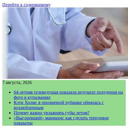
Перейти к содержимому
7 августа, 2026
64-летняя телеведущая показала результат похудения на
фото в купальнике
Кэти Холмс в прозрачной рубашке обнялась с
возлюбленным
Почему важно увлажнять губы летом?
«Выгоревший» маникюр: как сделать трендовое
покрытие