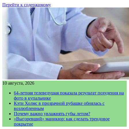
Перейти к содержимому
10 августа, 2026
64-летняя телеведущая показала результат похудения на
фото в купальнике
Кэти Холмс в прозрачной рубашке обнялась с
возлюбленным
Почему важно увлажнять губы летом?
«Выгоревший» маникюр: как сделать трендовое
покрытие