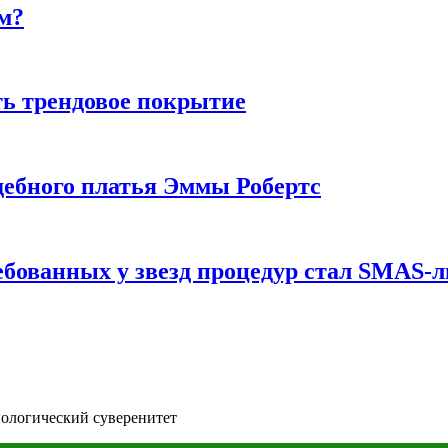
м?
ь трендовое покрытие
ебного платья Эммы Робертс
ебованных у звезд процедур стал SMAS-
нологический суверенитет