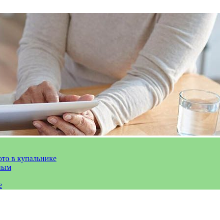
ото в купальнике
ным
е