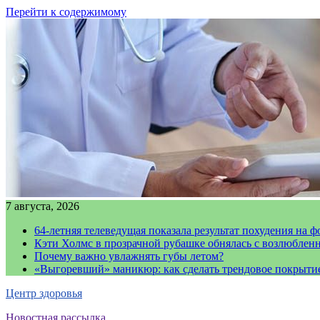
Перейти к содержимому
7 августа, 2026
64-летняя телеведущая показала результат похудения на ф
Кэти Холмс в прозрачной рубашке обнялась с возлюблен
Почему важно увлажнять губы летом?
«Выгоревший» маникюр: как сделать трендовое покрыти
Центр здоровья
Новостная рассылка