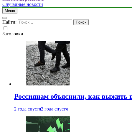
Случайные новости
Меню
Найти:
Заголовки
Россиянам объяснили, как выжить в
2 года спустя
2 года спустя