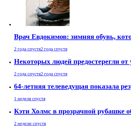
Врач Евдокимов: зимняя обувь, кото
2 года спустя
2 года спустя
Некоторых людей предостерегли от 
2 года спустя
2 года спустя
64-летняя телеведущая показала рез
1 неделя спустя
Кэти Холмс в прозрачной рубашке 
2 недели спустя