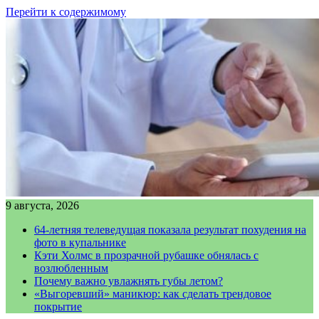
Перейти к содержимому
9 августа, 2026
64-летняя телеведущая показала результат похудения на
фото в купальнике
Кэти Холмс в прозрачной рубашке обнялась с
возлюбленным
Почему важно увлажнять губы летом?
«Выгоревший» маникюр: как сделать трендовое
покрытие