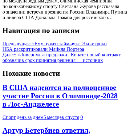
по международным делам, олимпийская чемпионка
по конькобежному спорту Светлана Журова рассказала
о значении встречи президента России Владимира Путина
и лидера США Дональда Трампа для российского…
Навигация по записям
Предыдущая:
«Ему нужен тайм-аут». Экс-игроки
НБА раскритиковали Майкла Портера
Далее:
«Ливерпуль» предложил Конате новый контракт,
обозначив срок принятия решения — источник
Похожие новости
В США надеются на полноценное
участие России в Олимпиаде-2028
в Лос-Анджелесе
Спорт день за днем
5 месяцев спустя
0
Артур Бетербиев ответил,