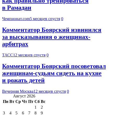
как правильно тренироваться
в Рамадан
Чемпионат.com
5 месяцев спустя
0
Комментатор Боярский извинился
за высказывания о женщинах-
арбитрах
ТАСС
12 месяцев спустя
0
Комментатор Боярский посоветовал
женщинам-судьям сидеть на кухне
и рожать детей
Вечерняя Москва
12 месяцев спустя
0
Август 2026
Пн
Вт
Ср
Чт
Пт
Сб
Вс
1
2
3
4
5
6
7
8
9