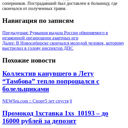
соперников. Пострадавший был доставлен в больницу, где
скончался от полученных травм.
Навигация по записям
Предыдущая:
Румыния выдала России обвиняемого в
незаконной организации азартных игр
Далее:
В Новосибирске скончался молодой человек, которому
выстрелил в голову инспектор ДПС
Похожие новости
Коллектив канувшего в Лету
“Тамбова” тепло попрощался с
болельщиками
NEWSru.com :: Спорт
5 лет спустя
0
Промокод 1хставка 1xs_10193 – до
16000 рублей за депозит