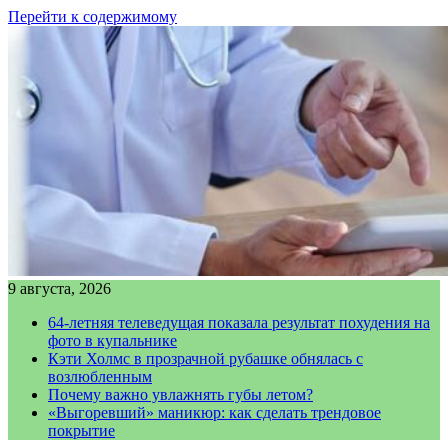
Перейти к содержимому
9 августа, 2026
64-летняя телеведущая показала результат похудения на
фото в купальнике
Кэти Холмс в прозрачной рубашке обнялась с
возлюбленным
Почему важно увлажнять губы летом?
«Выгоревший» маникюр: как сделать трендовое
покрытие