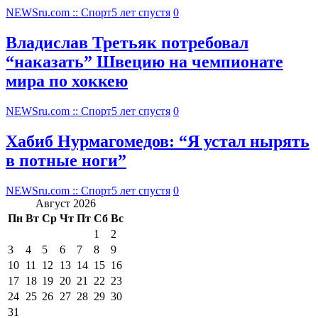
NEWSru.com :: Спорт
5 лет спустя
0
Владислав Третьяк потребовал
“наказать” Швецию на чемпионате
мира по хоккею
NEWSru.com :: Спорт
5 лет спустя
0
Хабиб Нурмагомедов: “Я устал нырять
в потные ноги”
NEWSru.com :: Спорт
5 лет спустя
0
Август 2026
Пн
Вт
Ср
Чт
Пт
Сб
Вс
1
2
3
4
5
6
7
8
9
10
11
12
13
14
15
16
17
18
19
20
21
22
23
24
25
26
27
28
29
30
31