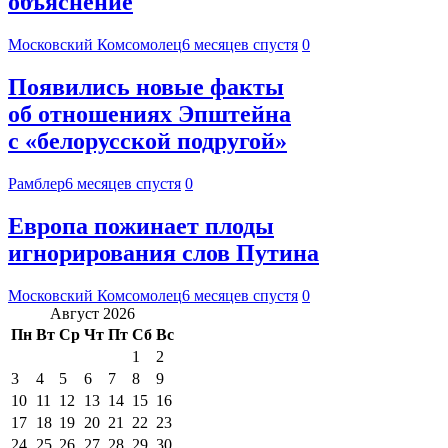
объяснение
Московский Комсомолец
6 месяцев спустя
0
Появились новые факты
об отношениях Эпштейна
с «белорусской подругой»
Рамблер
6 месяцев спустя
0
Европа пожинает плоды
игнорирования слов Путина
Московский Комсомолец
6 месяцев спустя
0
Август 2026
Пн
Вт
Ср
Чт
Пт
Сб
Вс
1
2
3
4
5
6
7
8
9
10
11
12
13
14
15
16
17
18
19
20
21
22
23
24
25
26
27
28
29
30