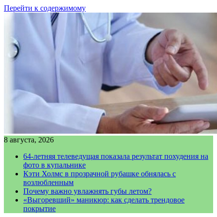
Перейти к содержимому
8 августа, 2026
64-летняя телеведущая показала результат похудения на
фото в купальнике
Кэти Холмс в прозрачной рубашке обнялась с
возлюбленным
Почему важно увлажнять губы летом?
«Выгоревший» маникюр: как сделать трендовое
покрытие