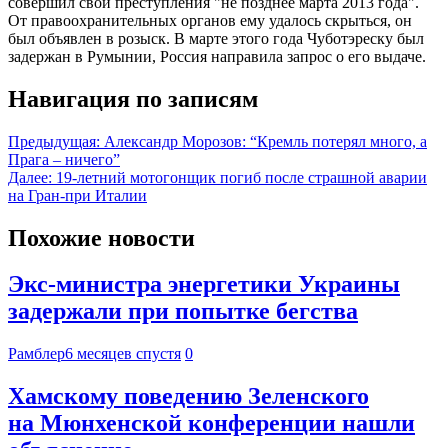
совершил свои преступления "не позднее марта 2013 года".
От правоохранительных органов ему удалось скрыться, он
был объявлен в розыск. В марте этого года Чуботэреску был
задержан в Румынии, Россия направила запрос о его выдаче.
Навигация по записям
Предыдущая:
Александр Морозов: “Кремль потерял много, а
Прага – ничего”
Далее:
19-летний мотогонщик погиб после страшной аварии
на Гран-при Италии
Похожие новости
Экс-министра энергетики Украины
задержали при попытке бегства
Рамблер
6 месяцев спустя
0
Хамскому поведению Зеленского
на Мюнхенской конференции нашли