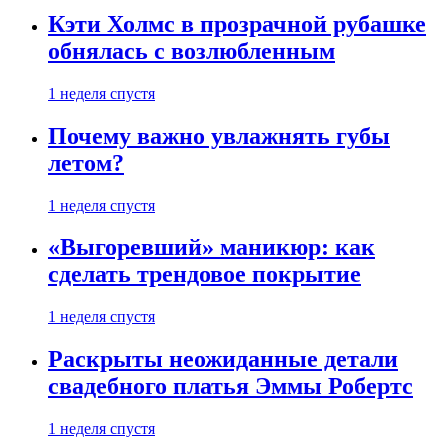
Кэти Холмс в прозрачной рубашке
обнялась с возлюбленным
1 неделя спустя
Почему важно увлажнять губы
летом?
1 неделя спустя
«Выгоревший» маникюр: как
сделать трендовое покрытие
1 неделя спустя
Раскрыты неожиданные детали
свадебного платья Эммы Робертс
1 неделя спустя