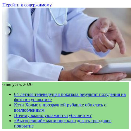
Перейти к содержимому
6 августа, 2026
64-летняя телеведущая показала результат похудения на
фото в купальнике
Кэти Холмс в прозрачной рубашке обнялась с
возлюбленным
Почему важно увлажнять губы летом?
«Выгоревший» маникюр: как сделать трендовое
покрытие