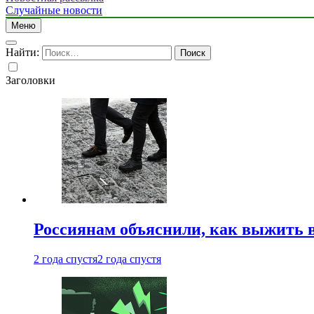
Случайные новости
Меню
Найти:
Заголовки
Россиянам объяснили, как выжить в
2 года спустя
2 года спустя