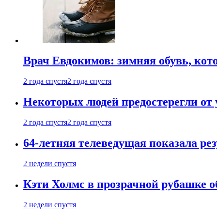
Врач Евдокимов: зимняя обувь, кото
2 года спустя
2 года спустя
Некоторых людей предостерегли от 
2 года спустя
2 года спустя
64-летняя телеведущая показала рез
2 недели спустя
Кэти Холмс в прозрачной рубашке 
2 недели спустя