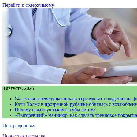
Перейти к содержимому
8 августа, 2026
64-летняя телеведущая показала результат похудения на ф
Кэти Холмс в прозрачной рубашке обнялась с возлюблен
Почему важно увлажнять губы летом?
«Выгоревший» маникюр: как сделать трендовое покрыти
Центр здоровья
Новостная рассылка