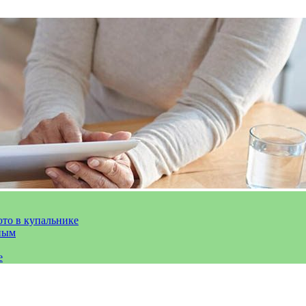
ото в купальнике
ным
е