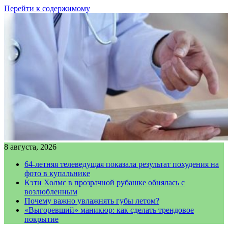
Перейти к содержимому
8 августа, 2026
64-летняя телеведущая показала результат похудения на
фото в купальнике
Кэти Холмс в прозрачной рубашке обнялась с
возлюбленным
Почему важно увлажнять губы летом?
«Выгоревший» маникюр: как сделать трендовое
покрытие