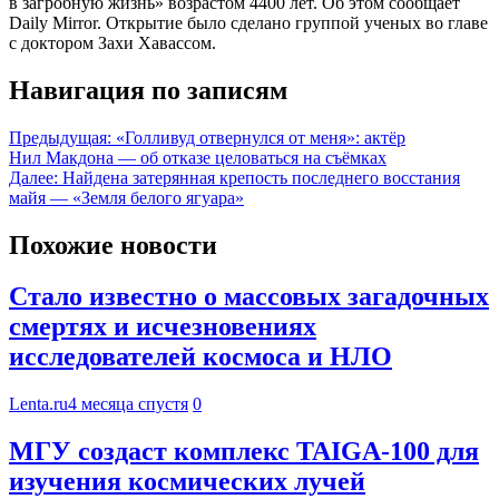
в загробную жизнь» возрастом 4400 лет. Об этом сообщает
Daily Mirror. Открытие было сделано группой ученых во главе
с доктором Захи Хавассом.
Навигация по записям
Предыдущая:
«Голливуд отвернулся от меня»: актёр
Нил Макдона — об отказе целоваться на съёмках
Далее:
Найдена затерянная крепость последнего восстания
майя — «Земля белого ягуара»
Похожие новости
Стало известно о массовых загадочных
смертях и исчезновениях
исследователей космоса и НЛО
Lenta.ru
4 месяца спустя
0
МГУ создаст комплекс TAIGA-100 для
изучения космических лучей