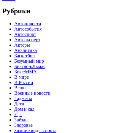
Рубрики
Автоновости
Автособытия
Автоспорт
Автоэксперт
Актеры
Аналитика
Баскетбол
Безумный мир
Биатлон/Лыжи
Бокс/MMA
В мире
В России
Вещи
Военные новости
Гаджеты
Дети
Дом и сад
Еда
Звёзды
Здоровье
Зимние виды спорта