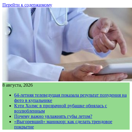
Перейти к содержимому
8 августа, 2026
64-летняя телеведущая показала результат похудения на
фото в купальнике
Кэти Холмс в прозрачной рубашке обнялась с
возлюбленным
Почему важно увлажнять губы летом?
«Выгоревший» маникюр: как сделать трендовое
покрытие