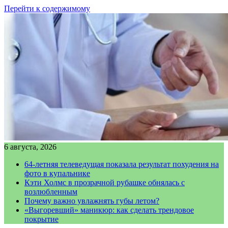
Перейти к содержимому
6 августа, 2026
64-летняя телеведущая показала результат похудения на
фото в купальнике
Кэти Холмс в прозрачной рубашке обнялась с
возлюбленным
Почему важно увлажнять губы летом?
«Выгоревший» маникюр: как сделать трендовое
покрытие