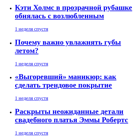
Кэти Холмс в прозрачной рубашке
обнялась с возлюбленным
1 неделя спустя
Почему важно увлажнять губы
летом?
1 неделя спустя
«Выгоревший» маникюр: как
сделать трендовое покрытие
1 неделя спустя
Раскрыты неожиданные детали
свадебного платья Эммы Робертс
1 неделя спустя