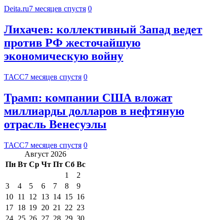
Deita.ru
7 месяцев спустя
0
Лихачев: коллективный Запад ведет
против РФ жесточайшую
экономическую войну
ТАСС
7 месяцев спустя
0
Трамп: компании США вложат
миллиарды долларов в нефтяную
отрасль Венесуэлы
ТАСС
7 месяцев спустя
0
Август 2026
Пн
Вт
Ср
Чт
Пт
Сб
Вс
1
2
3
4
5
6
7
8
9
10
11
12
13
14
15
16
17
18
19
20
21
22
23
24
25
26
27
28
29
30