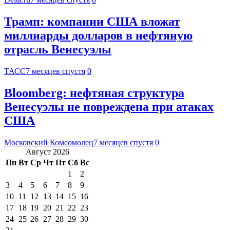
Трамп: компании США вложат
миллиарды долларов в нефтяную
отрасль Венесуэлы
ТАСС
7 месяцев спустя
0
Bloomberg: нефтяная структура
Венесуэлы не повреждена при атаках
США
Московский Комсомолец
7 месяцев спустя
0
Август 2026
Пн
Вт
Ср
Чт
Пт
Сб
Вс
1
2
3
4
5
6
7
8
9
10
11
12
13
14
15
16
17
18
19
20
21
22
23
24
25
26
27
28
29
30