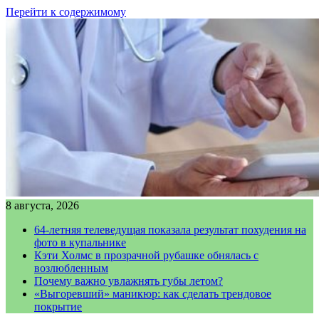
Перейти к содержимому
8 августа, 2026
64-летняя телеведущая показала результат похудения на
фото в купальнике
Кэти Холмс в прозрачной рубашке обнялась с
возлюбленным
Почему важно увлажнять губы летом?
«Выгоревший» маникюр: как сделать трендовое
покрытие