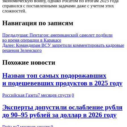
экономическую войну, однако Росатом по итогам 2025 года
справился с поставленными задачами даже с учетом этих
сложностей.
Навигация по записям
Предыдущая:
Пентагон: американский самолет подбили
во время операции в Каракасе
Далее:
Командирам ВСУ запретили комментировать кадровые
решения Зеленского
Похожие новости
Назван топ самых подорожавших
и подешевевших продуктов в 2025 году
Российская Газета
7 месяцев спустя
0
Эксперты допустили ослабление рубля
до 90–95 рублей за доллар в 2026 году
Deita.ru
7 месяцев спустя
0