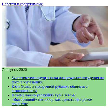
Перейти к содержимому
7 августа, 2026
64-летняя телеведущая показала результат похудения на
фото в купальнике
Кэти Холмс в прозрачной рубашке обнялась с
возлюбленным
Почему важно увлажнять губы летом?
«Выгоревший» маникюр: как сделать трендовое
покрытие