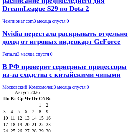
расписание предпоследнего дня
DreamLeague S29 по Dota 2
Чемпионат.com
3 месяца спустя
0
Nvidia перестала раскрывать отдельно
доход от игровых видеокарт GeForce
Ferra.ru
3 месяца спустя
0
В РФ проверят серверные процессоры
из-за сходства с китайскими чипами
Московский Комсомолец
3 месяца спустя
0
Август 2026
Пн
Вт
Ср
Чт
Пт
Сб
Вс
1
2
3
4
5
6
7
8
9
10
11
12
13
14
15
16
17
18
19
20
21
22
23
24
25
26
27
28
29
30