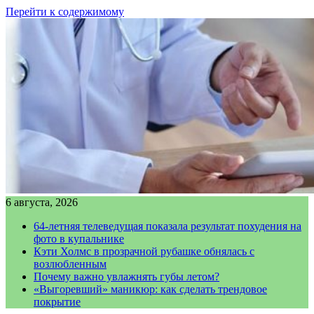
Перейти к содержимому
6 августа, 2026
64-летняя телеведущая показала результат похудения на
фото в купальнике
Кэти Холмс в прозрачной рубашке обнялась с
возлюбленным
Почему важно увлажнять губы летом?
«Выгоревший» маникюр: как сделать трендовое
покрытие