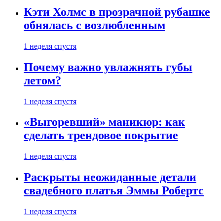
Кэти Холмс в прозрачной рубашке
обнялась с возлюбленным
1 неделя спустя
Почему важно увлажнять губы
летом?
1 неделя спустя
«Выгоревший» маникюр: как
сделать трендовое покрытие
1 неделя спустя
Раскрыты неожиданные детали
свадебного платья Эммы Робертс
1 неделя спустя