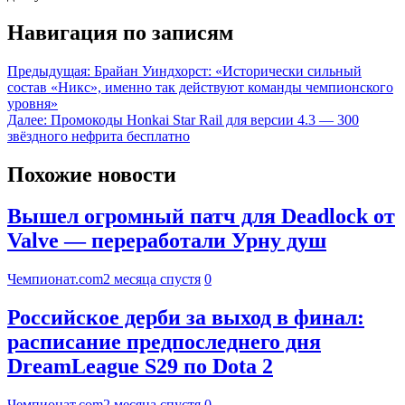
Навигация по записям
Предыдущая:
Брайан Уиндхорст: «Исторически сильный
состав «Никс», именно так действуют команды чемпионского
уровня»
Далее:
Промокоды Honkai Star Rail для версии 4.3 — 300
звёздного нефрита бесплатно
Похожие новости
Вышел огромный патч для Deadlock от
Valve — переработали Урну душ
Чемпионат.com
2 месяца спустя
0
Российское дерби за выход в финал:
расписание предпоследнего дня
DreamLeague S29 по Dota 2
Чемпионат.com
2 месяца спустя
0