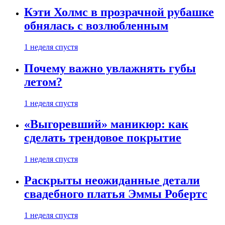
Кэти Холмс в прозрачной рубашке
обнялась с возлюбленным
1 неделя спустя
Почему важно увлажнять губы
летом?
1 неделя спустя
«Выгоревший» маникюр: как
сделать трендовое покрытие
1 неделя спустя
Раскрыты неожиданные детали
свадебного платья Эммы Робертс
1 неделя спустя