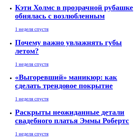
Кэти Холмс в прозрачной рубашке
обнялась с возлюбленным
1 неделя спустя
Почему важно увлажнять губы
летом?
1 неделя спустя
«Выгоревший» маникюр: как
сделать трендовое покрытие
1 неделя спустя
Раскрыты неожиданные детали
свадебного платья Эммы Робертс
1 неделя спустя