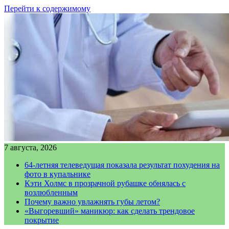
Перейти к содержимому
7 августа, 2026
64-летняя телеведущая показала результат похудения на
фото в купальнике
Кэти Холмс в прозрачной рубашке обнялась с
возлюбленным
Почему важно увлажнять губы летом?
«Выгоревший» маникюр: как сделать трендовое
покрытие