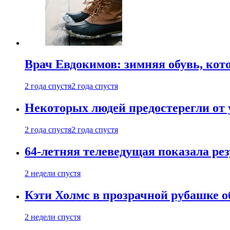
Врач Евдокимов: зимняя обувь, кото
2 года спустя
2 года спустя
Некоторых людей предостерегли от 
2 года спустя
2 года спустя
64-летняя телеведущая показала рез
2 недели спустя
Кэти Холмс в прозрачной рубашке 
2 недели спустя