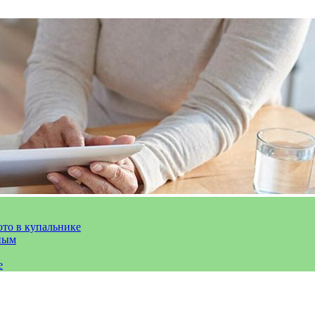
ото в купальнике
ным
е