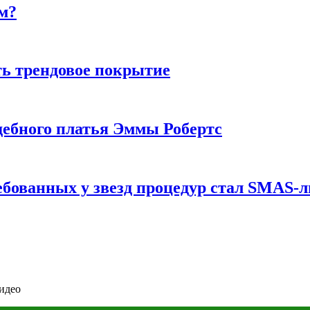
м?
ь трендовое покрытие
ебного платья Эммы Робертс
ебованных у звезд процедур стал SMAS-
видео