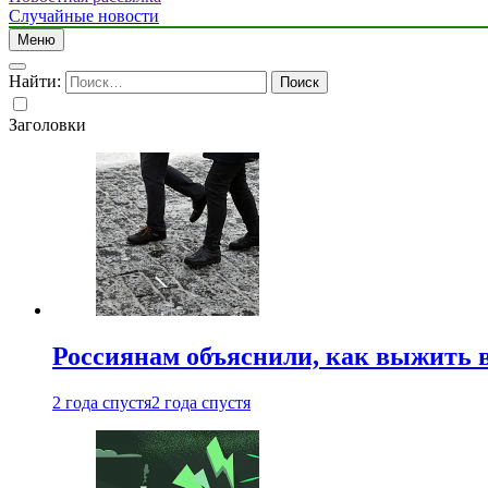
Случайные новости
Меню
Найти:
Заголовки
Россиянам объяснили, как выжить в
2 года спустя
2 года спустя