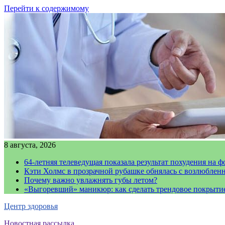
Перейти к содержимому
8 августа, 2026
64-летняя телеведущая показала результат похудения на ф
Кэти Холмс в прозрачной рубашке обнялась с возлюблен
Почему важно увлажнять губы летом?
«Выгоревший» маникюр: как сделать трендовое покрыти
Центр здоровья
Новостная рассылка