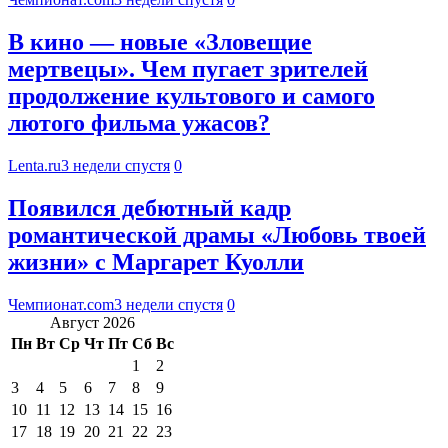
В кино — новые «Зловещие
мертвецы». Чем пугает зрителей
продолжение культового и самого
лютого фильма ужасов?
Lenta.ru
3 недели спустя
0
Появился дебютный кадр
романтической драмы «Любовь твоей
жизни» с Маргарет Куолли
Чемпионат.com
3 недели спустя
0
Август 2026
Пн
Вт
Ср
Чт
Пт
Сб
Вс
1
2
3
4
5
6
7
8
9
10
11
12
13
14
15
16
17
18
19
20
21
22
23