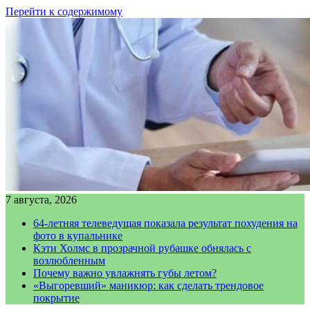
Перейти к содержимому
7 августа, 2026
64-летняя телеведущая показала результат похудения на
фото в купальнике
Кэти Холмс в прозрачной рубашке обнялась с
возлюбленным
Почему важно увлажнять губы летом?
«Выгоревший» маникюр: как сделать трендовое
покрытие