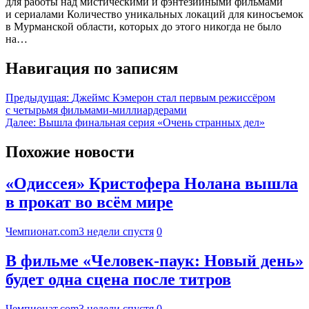
для работы над мистическими и фэнтезийными фильмами
и сериалами Количество уникальных локаций для киносъемок
в Мурманской области, которых до этого никогда не было
на…
Навигация по записям
Предыдущая:
Джеймс Кэмерон стал первым режиссёром
с четырьмя фильмами-миллиардерами
Далее:
Вышла финальная серия «Очень странных дел»
Похожие новости
«Одиссея» Кристофера Нолана вышла
в прокат во всём мире
Чемпионат.com
3 недели спустя
0
В фильме «Человек-паук: Новый день»
будет одна сцена после титров
Чемпионат.com
3 недели спустя
0