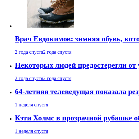
Врач Евдокимов: зимняя обувь, кото
2 года спустя
2 года спустя
Некоторых людей предостерегли от 
2 года спустя
2 года спустя
64-летняя телеведущая показала рез
1 неделя спустя
Кэти Холмс в прозрачной рубашке 
1 неделя спустя