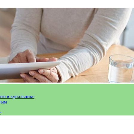
ото в купальнике
ным
е