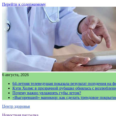
Перейти к содержимому
6 августа, 2026
64-летняя телеведущая показала результат похудения на ф
Кэти Холмс в прозрачной рубашке обнялась с возлюблен
Почему важно увлажнять губы летом?
«Выгоревший» маникюр: как сделать трендовое покрыти
Центр здоровья
Новостная рассылка