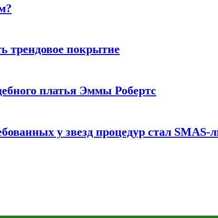
м?
ь трендовое покрытие
ебного платья Эммы Робертс
ебованных у звезд процедур стал SMAS-