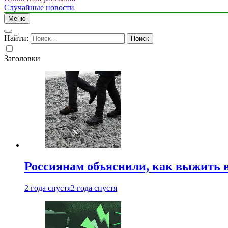
Случайные новости
Меню
Найти:
Заголовки
Россиянам объяснили, как выжить в
2 года спустя
2 года спустя