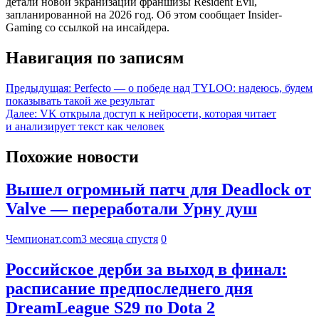
детали новой экранизации франшизы Resident Evil,
запланированной на 2026 год. Об этом сообщает Insider-
Gaming со ссылкой на инсайдера.
Навигация по записям
Предыдущая:
Perfecto — о победе над TYLOO: надеюсь, будем
показывать такой же результат
Далее:
VK открыла доступ к нейросети, которая читает
и анализирует текст как человек
Похожие новости
Вышел огромный патч для Deadlock от
Valve — переработали Урну душ
Чемпионат.com
3 месяца спустя
0
Российское дерби за выход в финал:
расписание предпоследнего дня
DreamLeague S29 по Dota 2