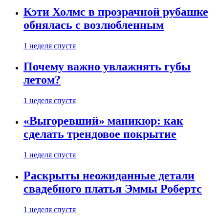
Кэти Холмс в прозрачной рубашке
обнялась с возлюбленным
1 неделя спустя
Почему важно увлажнять губы
летом?
1 неделя спустя
«Выгоревший» маникюр: как
сделать трендовое покрытие
1 неделя спустя
Раскрыты неожиданные детали
свадебного платья Эммы Робертс
1 неделя спустя