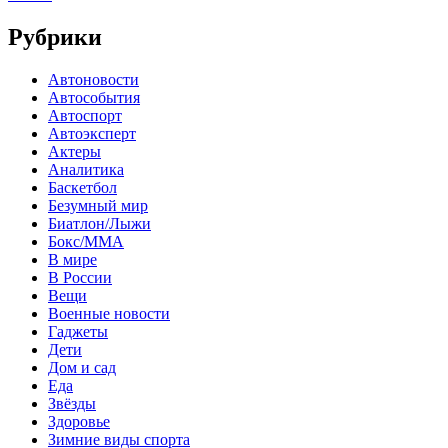
Рубрики
Автоновости
Автособытия
Автоспорт
Автоэксперт
Актеры
Аналитика
Баскетбол
Безумный мир
Биатлон/Лыжи
Бокс/MMA
В мире
В России
Вещи
Военные новости
Гаджеты
Дети
Дом и сад
Еда
Звёзды
Здоровье
Зимние виды спорта