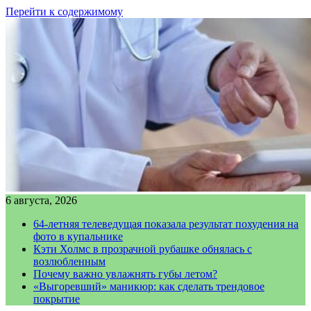
Перейти к содержимому
6 августа, 2026
64-летняя телеведущая показала результат похудения на
фото в купальнике
Кэти Холмс в прозрачной рубашке обнялась с
возлюбленным
Почему важно увлажнять губы летом?
«Выгоревший» маникюр: как сделать трендовое
покрытие