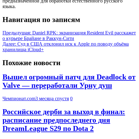
предназначенной для обработки естественного русского
языка.
Навигация по записям
Предыдущая:
Daniel RPK: экранизация Resident Evil расскажет
о курьере Брайане в Раккун-Сити
Далее:
Суд в США отклонил иск к Apple по поводу объёма
хранилища iCloud+
Похожие новости
Вышел огромный патч для Deadlock от
Valve — переработали Урну душ
Чемпионат.com
3 месяца спустя
0
Российское дерби за выход в финал:
расписание предпоследнего дня
DreamLeague S29 по Dota 2