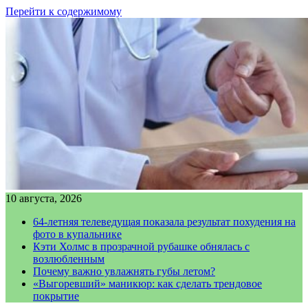
Перейти к содержимому
10 августа, 2026
64-летняя телеведущая показала результат похудения на
фото в купальнике
Кэти Холмс в прозрачной рубашке обнялась с
возлюбленным
Почему важно увлажнять губы летом?
«Выгоревший» маникюр: как сделать трендовое
покрытие