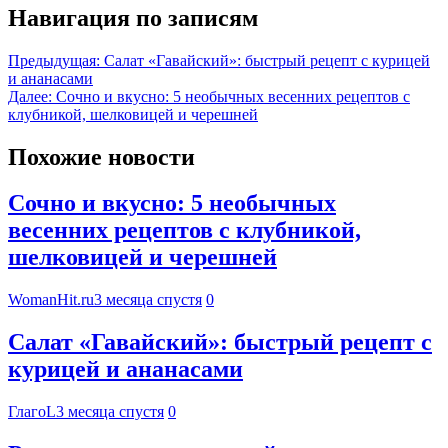
Навигация по записям
Предыдущая:
Салат «Гавайский»: быстрый рецепт с курицей
и ананасами
Далее:
Сочно и вкусно: 5 необычных весенних рецептов с
клубникой, шелковицей и черешней
Похожие новости
Сочно и вкусно: 5 необычных
весенних рецептов с клубникой,
шелковицей и черешней
WomanHit.ru
3 месяца спустя
0
Салат «Гавайский»: быстрый рецепт с
курицей и ананасами
ГлагоL
3 месяца спустя
0