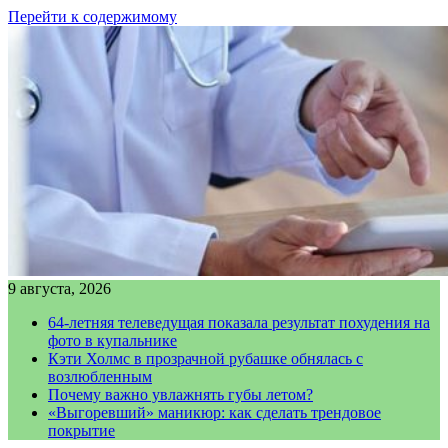
Перейти к содержимому
9 августа, 2026
64-летняя телеведущая показала результат похудения на
фото в купальнике
Кэти Холмс в прозрачной рубашке обнялась с
возлюбленным
Почему важно увлажнять губы летом?
«Выгоревший» маникюр: как сделать трендовое
покрытие