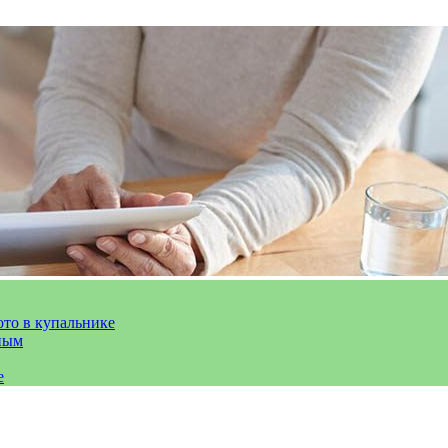
ото в купальнике
ным
е