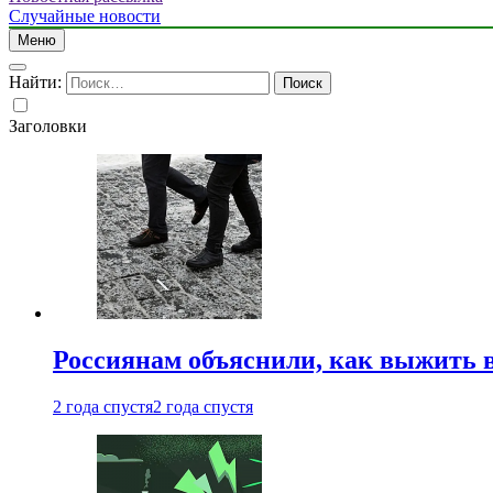
Случайные новости
Меню
Найти:
Заголовки
Россиянам объяснили, как выжить в
2 года спустя
2 года спустя