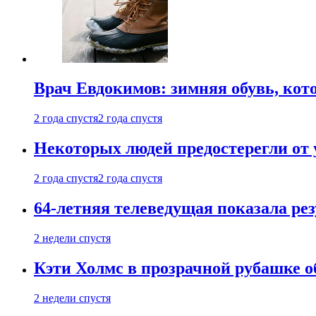
Врач Евдокимов: зимняя обувь, кото
2 года спустя
2 года спустя
Некоторых людей предостерегли от 
2 года спустя
2 года спустя
64-летняя телеведущая показала рез
2 недели спустя
Кэти Холмс в прозрачной рубашке 
2 недели спустя