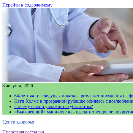
Перейти к содержимому
8 августа, 2026
64-летняя телеведущая показала результат похудения на ф
Кэти Холмс в прозрачной рубашке обнялась с возлюблен
Почему важно увлажнять губы летом?
«Выгоревший» маникюр: как сделать трендовое покрыти
Центр здоровья
Новостная рассылка