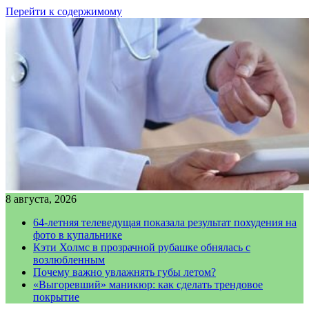
Перейти к содержимому
8 августа, 2026
64-летняя телеведущая показала результат похудения на
фото в купальнике
Кэти Холмс в прозрачной рубашке обнялась с
возлюбленным
Почему важно увлажнять губы летом?
«Выгоревший» маникюр: как сделать трендовое
покрытие