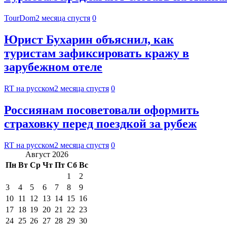
TourDom
2 месяца спустя
0
Юрист Бухарин объяснил, как
туристам зафиксировать кражу в
зарубежном отеле
RT на русском
2 месяца спустя
0
Россиянам посоветовали оформить
страховку перед поездкой за рубеж
RT на русском
2 месяца спустя
0
Август 2026
Пн
Вт
Ср
Чт
Пт
Сб
Вс
1
2
3
4
5
6
7
8
9
10
11
12
13
14
15
16
17
18
19
20
21
22
23
24
25
26
27
28
29
30