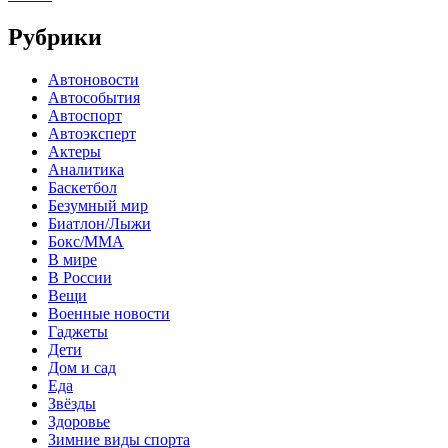
Рубрики
Автоновости
Автособытия
Автоспорт
Автоэксперт
Актеры
Аналитика
Баскетбол
Безумный мир
Биатлон/Лыжи
Бокс/MMA
В мире
В России
Вещи
Военные новости
Гаджеты
Дети
Дом и сад
Еда
Звёзды
Здоровье
Зимние виды спорта