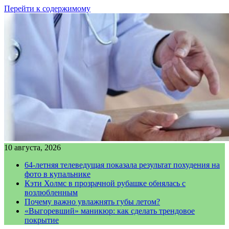
Перейти к содержимому
10 августа, 2026
64-летняя телеведущая показала результат похудения на
фото в купальнике
Кэти Холмс в прозрачной рубашке обнялась с
возлюбленным
Почему важно увлажнять губы летом?
«Выгоревший» маникюр: как сделать трендовое
покрытие