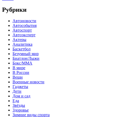
Рубрики
Автоновости
Автособытия
Автоспорт
Автоэксперт
Актеры
Аналитика
Баскетбол
Безумный мир
Биатлон/Лыжи
Бокс/MMA
В мире
В России
Вещи
Военные новости
Гаджеты
Дети
Дом и сад
Еда
Звёзды
Здоровье
Зимние виды спорта