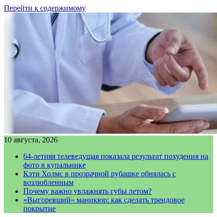
Перейти к содержимому
10 августа, 2026
64-летняя телеведущая показала результат похудения на
фото в купальнике
Кэти Холмс в прозрачной рубашке обнялась с
возлюбленным
Почему важно увлажнять губы летом?
«Выгоревший» маникюр: как сделать трендовое
покрытие