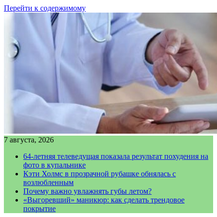
Перейти к содержимому
7 августа, 2026
64-летняя телеведущая показала результат похудения на
фото в купальнике
Кэти Холмс в прозрачной рубашке обнялась с
возлюбленным
Почему важно увлажнять губы летом?
«Выгоревший» маникюр: как сделать трендовое
покрытие