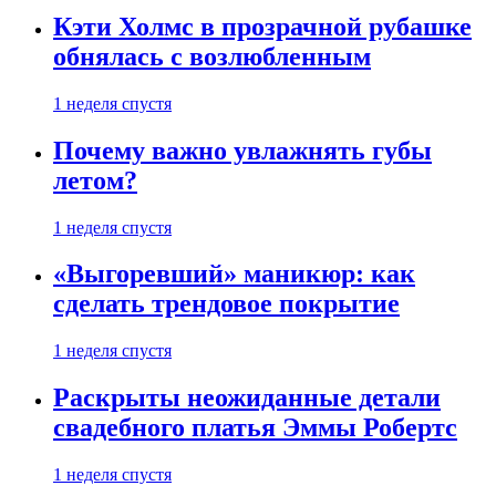
Кэти Холмс в прозрачной рубашке
обнялась с возлюбленным
1 неделя спустя
Почему важно увлажнять губы
летом?
1 неделя спустя
«Выгоревший» маникюр: как
сделать трендовое покрытие
1 неделя спустя
Раскрыты неожиданные детали
свадебного платья Эммы Робертс
1 неделя спустя