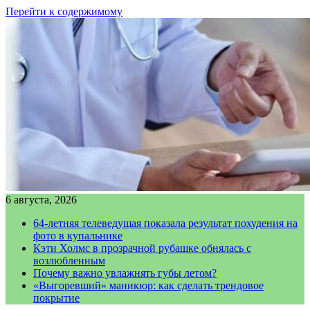
Перейти к содержимому
6 августа, 2026
64-летняя телеведущая показала результат похудения на
фото в купальнике
Кэти Холмс в прозрачной рубашке обнялась с
возлюбленным
Почему важно увлажнять губы летом?
«Выгоревший» маникюр: как сделать трендовое
покрытие