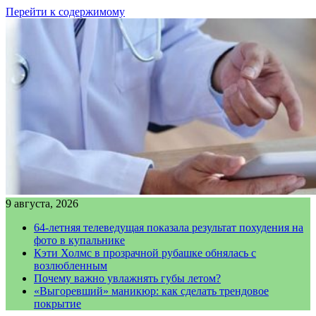
Перейти к содержимому
9 августа, 2026
64-летняя телеведущая показала результат похудения на
фото в купальнике
Кэти Холмс в прозрачной рубашке обнялась с
возлюбленным
Почему важно увлажнять губы летом?
«Выгоревший» маникюр: как сделать трендовое
покрытие