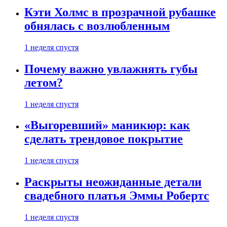
Кэти Холмс в прозрачной рубашке
обнялась с возлюбленным
1 неделя спустя
Почему важно увлажнять губы
летом?
1 неделя спустя
«Выгоревший» маникюр: как
сделать трендовое покрытие
1 неделя спустя
Раскрыты неожиданные детали
свадебного платья Эммы Робертс
1 неделя спустя