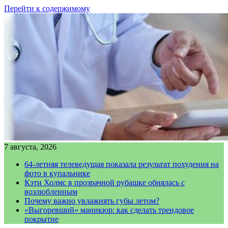
Перейти к содержимому
7 августа, 2026
64-летняя телеведущая показала результат похудения на
фото в купальнике
Кэти Холмс в прозрачной рубашке обнялась с
возлюбленным
Почему важно увлажнять губы летом?
«Выгоревший» маникюр: как сделать трендовое
покрытие