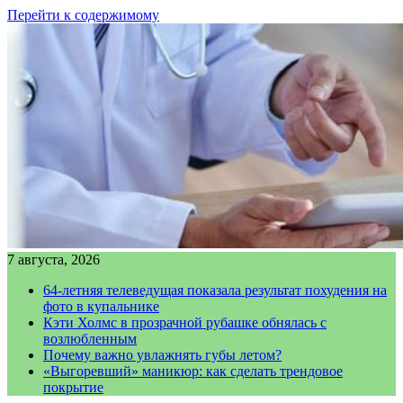
Перейти к содержимому
7 августа, 2026
64-летняя телеведущая показала результат похудения на
фото в купальнике
Кэти Холмс в прозрачной рубашке обнялась с
возлюбленным
Почему важно увлажнять губы летом?
«Выгоревший» маникюр: как сделать трендовое
покрытие