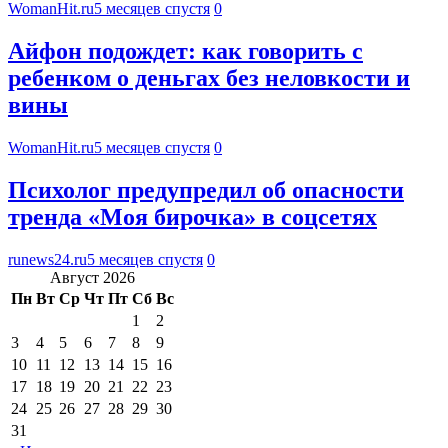
WomanHit.ru
5 месяцев спустя
0
Айфон подождет: как говорить с
ребенком о деньгах без неловкости и
вины
WomanHit.ru
5 месяцев спустя
0
Психолог предупредил об опасности
тренда «Моя бирочка» в соцсетях
runews24.ru
5 месяцев спустя
0
Август 2026
Пн
Вт
Ср
Чт
Пт
Сб
Вс
1
2
3
4
5
6
7
8
9
10
11
12
13
14
15
16
17
18
19
20
21
22
23
24
25
26
27
28
29
30
31