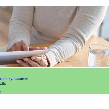
ото в купальнике
ным
е