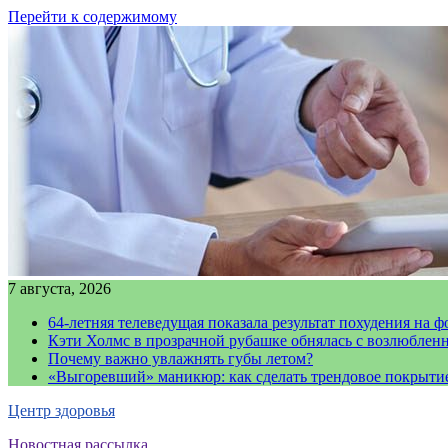
Перейти к содержимому
7 августа, 2026
64-летняя телеведущая показала результат похудения на ф
Кэти Холмс в прозрачной рубашке обнялась с возлюблен
Почему важно увлажнять губы летом?
«Выгоревший» маникюр: как сделать трендовое покрыти
Центр здоровья
Новостная рассылка