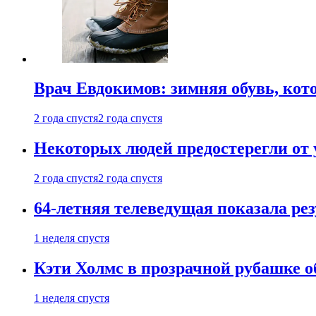
Врач Евдокимов: зимняя обувь, кото
2 года спустя
2 года спустя
Некоторых людей предостерегли от 
2 года спустя
2 года спустя
64-летняя телеведущая показала рез
1 неделя спустя
Кэти Холмс в прозрачной рубашке 
1 неделя спустя