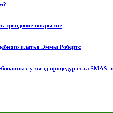
м?
ь трендовое покрытие
ебного платья Эммы Робертс
ебованных у звезд процедур стал SMAS-