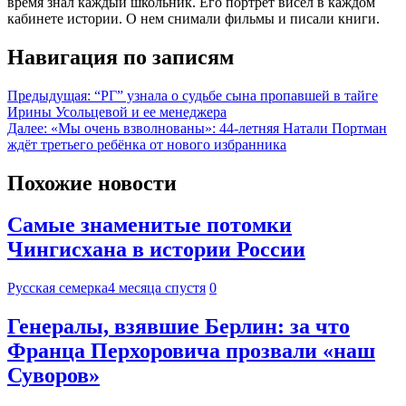
время знал каждый школьник. Его портрет висел в каждом
кабинете истории. О нем снимали фильмы и писали книги.
Навигация по записям
Предыдущая:
“РГ” узнала о судьбе сына пропавшей в тайге
Ирины Усольцевой и ее менеджера
Далее:
«Мы очень взволнованы»: 44-летняя Натали Портман
ждёт третьего ребёнка от нового избранника
Похожие новости
Самые знаменитые потомки
Чингисхана в истории России
Русская семерка
4 месяца спустя
0
Генералы, взявшие Берлин: за что
Франца Перхоровича прозвали «наш
Суворов»