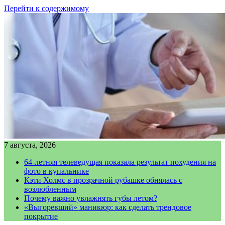
Перейти к содержимому
7 августа, 2026
64-летняя телеведущая показала результат похудения на
фото в купальнике
Кэти Холмс в прозрачной рубашке обнялась с
возлюбленным
Почему важно увлажнять губы летом?
«Выгоревший» маникюр: как сделать трендовое
покрытие