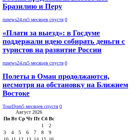
Бразилию и Перу
runews24.ru
5 месяцев спустя
0
«Плати за выезд»: в Госдуме
поддержали идею собирать деньги с
туристов на развитие России
runews24.ru
5 месяцев спустя
0
Полеты в Оман продолжаются,
несмотря на обстановку на Ближнем
Востоке
TourDom
5 месяцев спустя
0
Август 2026
Пн
Вт
Ср
Чт
Пт
Сб
Вс
1
2
3
4
5
6
7
8
9
10
11
12
13
14
15
16