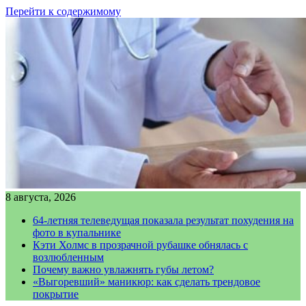
Перейти к содержимому
8 августа, 2026
64-летняя телеведущая показала результат похудения на
фото в купальнике
Кэти Холмс в прозрачной рубашке обнялась с
возлюбленным
Почему важно увлажнять губы летом?
«Выгоревший» маникюр: как сделать трендовое
покрытие