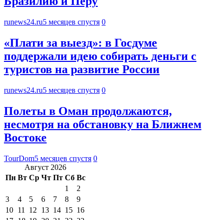
Бразилию и Перу
runews24.ru
5 месяцев спустя
0
«Плати за выезд»: в Госдуме
поддержали идею собирать деньги с
туристов на развитие России
runews24.ru
5 месяцев спустя
0
Полеты в Оман продолжаются,
несмотря на обстановку на Ближнем
Востоке
TourDom
5 месяцев спустя
0
Август 2026
Пн
Вт
Ср
Чт
Пт
Сб
Вс
1
2
3
4
5
6
7
8
9
10
11
12
13
14
15
16