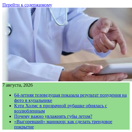
Перейти к содержимому
7 августа, 2026
64-летняя телеведущая показала результат похудения на
фото в купальнике
Кэти Холмс в прозрачной рубашке обнялась с
возлюбленным
Почему важно увлажнять губы летом?
«Выгоревший» маникюр: как сделать трендовое
покрытие