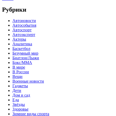
Рубрики
Автоновости
Автособытия
Автоспорт
Автоэксперт
Актеры
Аналитика
Баскетбол
Безумный мир
Биатлон/Лыжи
Бокс/MMA
В мире
В России
Вещи
Военные новости
Гаджеты
Дети
Дом и сад
Еда
Звёзды
Здоровье
Зимние виды спорта