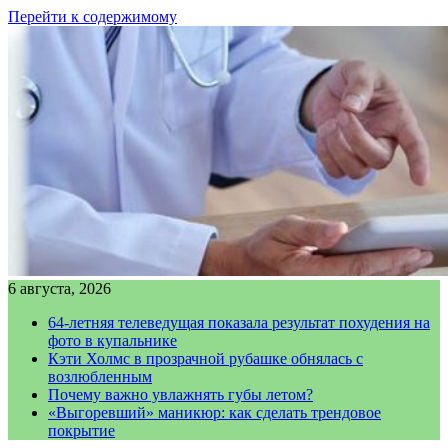
Перейти к содержимому
6 августа, 2026
64-летняя телеведущая показала результат похудения на
фото в купальнике
Кэти Холмс в прозрачной рубашке обнялась с
возлюбленным
Почему важно увлажнять губы летом?
«Выгоревший» маникюр: как сделать трендовое
покрытие