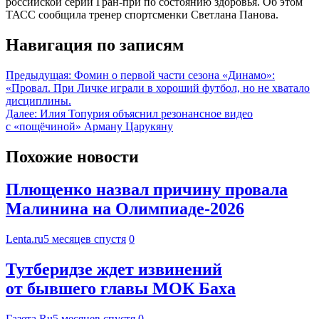
российской серии Гран-при по состоянию здоровья. Об этом
ТАСС сообщила тренер спортсменки Светлана Панова.
Навигация по записям
Предыдущая:
Фомин о первой части сезона «Динамо»:
«Провал. При Личке играли в хороший футбол, но не хватало
дисциплины.
Далее:
Илия Топурия объяснил резонансное видео
с «пощёчиной» Арману Царукяну
Похожие новости
Плющенко назвал причину провала
Малинина на Олимпиаде-2026
Lenta.ru
5 месяцев спустя
0
Тутберидзе ждет извинений
от бывшего главы МОК Баха
Газета.Ru
5 месяцев спустя
0