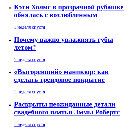
Кэти Холмс в прозрачной рубашке
обнялась с возлюбленным
1 неделя спустя
Почему важно увлажнять губы
летом?
1 неделя спустя
«Выгоревший» маникюр: как
сделать трендовое покрытие
1 неделя спустя
Раскрыты неожиданные детали
свадебного платья Эммы Робертс
1 неделя спустя