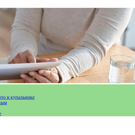
ото в купальнике
ным
е