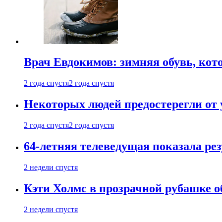
Врач Евдокимов: зимняя обувь, кото
2 года спустя
2 года спустя
Некоторых людей предостерегли от 
2 года спустя
2 года спустя
64-летняя телеведущая показала рез
2 недели спустя
Кэти Холмс в прозрачной рубашке 
2 недели спустя