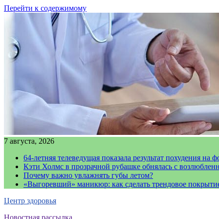
Перейти к содержимому
7 августа, 2026
64-летняя телеведущая показала результат похудения на ф
Кэти Холмс в прозрачной рубашке обнялась с возлюблен
Почему важно увлажнять губы летом?
«Выгоревший» маникюр: как сделать трендовое покрыти
Центр здоровья
Новостная рассылка