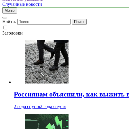
Случайные новости
Меню
Найти:
Заголовки
Россиянам объяснили, как выжить в
2 года спустя
2 года спустя