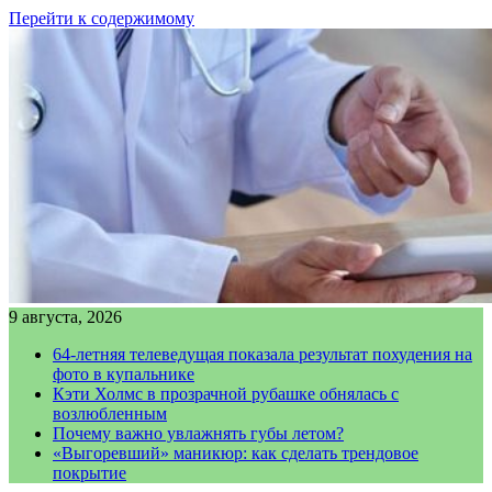
Перейти к содержимому
9 августа, 2026
64-летняя телеведущая показала результат похудения на
фото в купальнике
Кэти Холмс в прозрачной рубашке обнялась с
возлюбленным
Почему важно увлажнять губы летом?
«Выгоревший» маникюр: как сделать трендовое
покрытие