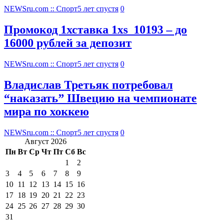
NEWSru.com :: Спорт
5 лет спустя
0
Промокод 1хставка 1xs_10193 – до
16000 рублей за депозит
NEWSru.com :: Спорт
5 лет спустя
0
Владислав Третьяк потребовал
“наказать” Швецию на чемпионате
мира по хоккею
NEWSru.com :: Спорт
5 лет спустя
0
Август 2026
Пн
Вт
Ср
Чт
Пт
Сб
Вс
1
2
3
4
5
6
7
8
9
10
11
12
13
14
15
16
17
18
19
20
21
22
23
24
25
26
27
28
29
30
31